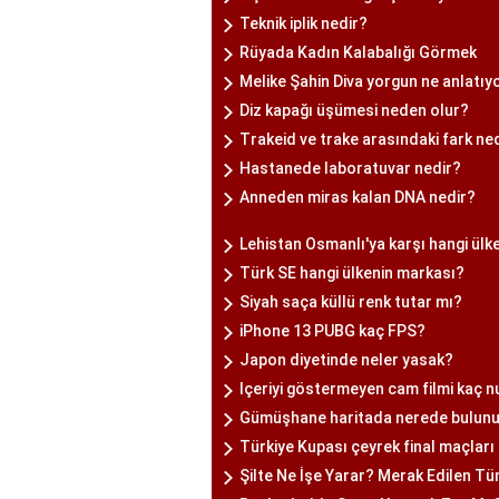
Teknik iplik nedir?
Rüyada Kadın Kalabalığı Görmek
Melike Şahin Diva yorgun ne anlatıy
Diz kapağı üşümesi neden olur?
Trakeid ve trake arasındaki fark ned
Hastanede laboratuvar nedir?
Anneden miras kalan DNA nedir?
Lehistan Osmanlı'ya karşı hangi ülkel
Türk SE hangi ülkenin markası?
Siyah saça küllü renk tutar mı?
iPhone 13 PUBG kaç FPS?
Japon diyetinde neler yasak?
Içeriyi göstermeyen cam filmi kaç 
Gümüşhane haritada nerede bulun
Türkiye Kupası çeyrek final maçla
Şilte Ne İşe Yarar? Merak Edilen T