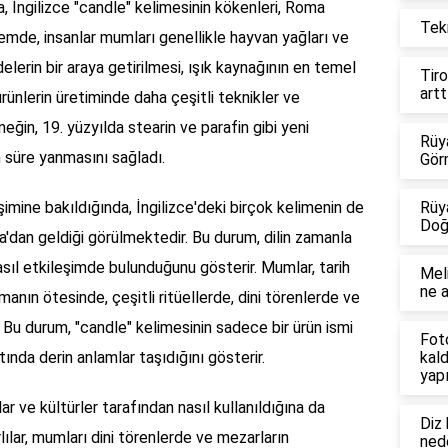
da, İngilizce "candle" kelimesinin kökenleri, Roma
Tekn
de, insanlar mumları genellikle hayvan yağları ve
elerin bir araya getirilmesi, ışık kaynağının en temel
Tiro
artt
ünlerin üretiminde daha çeşitli teknikler ve
ğin, 19. yüzyılda stearin ve parafin gibi yeni
Rüy
 süre yanmasını sağladı.
Gör
işimine bakıldığında, İngilizce'deki birçok kelimenin de
Rüy
Doğ
a'dan geldiği görülmektedir. Bu durum, dilin zamanla
 nasıl etkileşimde bulunduğunu gösterir. Mumlar, tarih
Mel
ne a
anın ötesinde, çeşitli ritüellerde, dini törenlerde ve
. Bu durum, "candle" kelimesinin sadece bir ürün ismi
Foto
ında derin anlamlar taşıdığını gösterir.
kald
yapı
r ve kültürler tarafından nasıl kullanıldığına da
Diz
lılar, mumları dini törenlerde ve mezarların
ned