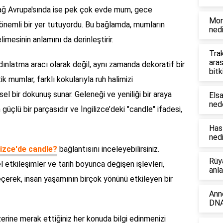
Çağ Avrupa'sında ise pek çok evde mum, gece
Mon
 önemli bir yer tutuyordu. Bu bağlamda, mumların
nedi
limesinin anlamını da derinleştirir.
Tra
aras
ınlatma aracı olarak değil, aynı zamanda dekoratif bir
bitk
k mumlar, farklı kokularıyla ruh halimizi
sel bir dokunuş sunar. Geleneği ve yeniliği bir araya
Elsa
ned
güçlü bir parçasıdır ve İngilizce’deki "candle" ifadesi,
Has
nedi
izce'de candle?
bağlantısını inceleyebilirsiniz.
Rüy
l etkileşimler ve tarih boyunca değişen işlevleri,
anl
erek, insan yaşamının birçok yönünü etkileyen bir
Ann
DNA
zerine merak ettiğiniz her konuda bilgi edinmenizi