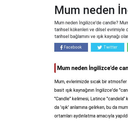
Mum neden İng
Mum neden İngilizce'de candle? Mum ke
tarihsel kökenleri ve dilsel evrimiyle 
tarihsel bağlamını ve ışık kaynağı ol
Facebook
Twitter
Mum neden İngilizce'de ca
Mum, evlerimizde sıcak bir atmosfer 
basit ışık kaynağının İngilizce'de "can
"Candle" kelimesi, Latince "candela" k
da 'ışık' anlamına gelirken, bu da muml
ortamları aydınlatma amacıyla yapıldık