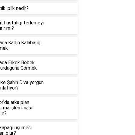
ik iplik nedir?
it hastalığı terlemeyi
ırır mı?
ada Kadın Kalabalığı
mek
ada Erkek Bebek
urduğunu Görmek
ike Şahin Diva yorgun
nlatıyor?
r'da arka plan
ırma işlemi nasıl
lır?
 kapağı üşümesi
en olur?