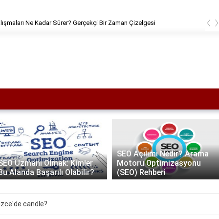
‹
ışmaları Ne Kadar Sürer? Gerçekçi Bir Zaman Çizelgesi
SEO Açılımı Nedir? Arama
SEO Uzmanı Olmak: Kimler
Motoru Optimizasyonu
Bu Alanda Başarılı Olabilir?
(SEO) Rehberi
izce'de candle?