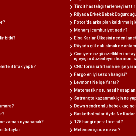
Tiroit hastalığı terlemeyi arttır
Rüyada Erkek Bebek Doğurduğ
or?
Fotor'da arka plan kaldırma işle
Monarşi cumhuriyet nedir?
ir bitki?
Elsa Karlar Ülkesini neden lane
Rüyada gül dalı almak ne anlam
Cinsiyete özgü özellikleri orta
işleyişini düzenleyen hormon h
erle ittifak yaptı?
CNC torna sıfırlama ne işe yar
Fargo en iyi sezon hangisi?
Levmont Ne İşe Yarar?
Matematik notu nasıl hesaplan
Satrançta kazanmak için ne ya
numara?
Down sendromlu bebek kaçıncı 
ur?
Basketbolcular Ayda Ne Kadar
rı ne zaman oynanacak?
125 hangi operatöre ait?
üm Detaylar
Melemen içinde ne var?