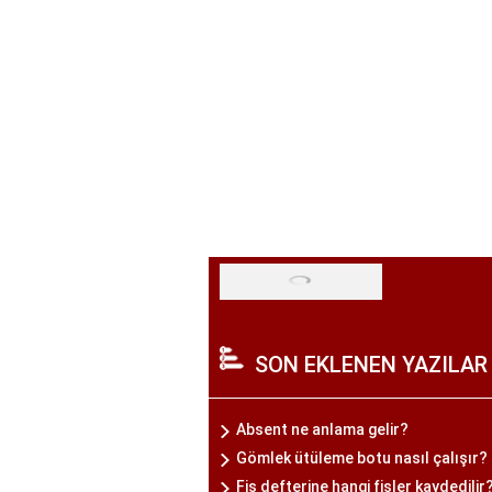
SON EKLENEN YAZILAR
Absent ne anlama gelir?
Gömlek ütüleme botu nasıl çalışır?
Fiş defterine hangi fişler kaydedilir