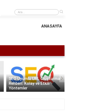
›
En İyi SEO Teknikleri 2024 | Arama Motorlarında Üst Sıralara Çıkın
ANASAYFA
›
SEO Uyumlu URL Oluşturma
SEO Hangi Programları
Rehberi: Kolay ve Etkili
Kullanır? | En İyi SEO Ar
Yöntemler
2024