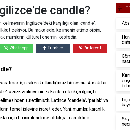
ilizce'de candle?
S
limesinin İngilizce'deki karşılığı olan 'candle',
Abs
dikkat çekiyor. Bu makalede, kelimenin etimolojisini,
arak mumların kültürel önemini keşfedin.
Han
dah
Whatsapp
Tumbler
Pinterest
Göm
nası
ndle?
Kırm
düş
yaratmak için sıkça kullandığımız bir nesne. Ancak bu
bil
dle" olarak anılmasının kökenleri oldukça ilginçtir.
Fiş 
elimesinden türetilmiştir. Latince "candela", 'parlak' ya
kayd
arın temel işlevine işaret eder. Yani, mumlar, karanlık
ları için bu isimlendirme oldukça mantıklıdır.
Seyh
nedi