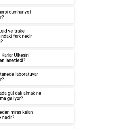
arşi cumhuriyet
r?
keid ve trake
ındaki fark nedir
i?
 Karlar Ülkesini
en lanetledi?
tanede laboratuvar
r?
ada gül dalı almak ne
ama geliyor?
eden miras kalan
 nedir?