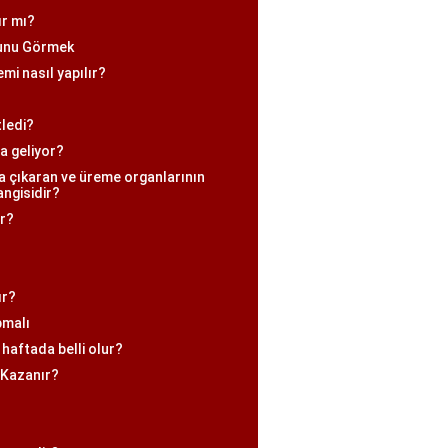
ır mı?
unu Görmek
mi nasıl yapılır?
tledi?
a geliyor?
ya çıkaran ve üreme organlarının
angisidir?
ar?
ır?
pmalı
haftada belli olur?
 Kazanır?