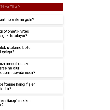
ON YAZILAR
ent ne anlama gelir?
gi otomatik vites
a çok tutuluyor?
lek ütüleme botu
l çalışır?
ızı mendil denize
erse ne olur
mecenin cevabı nedir?
defterine hangi fişler
edilir?
an Barajı'nın alanı
r?