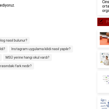
Cins
ediyoruz.
ort
orga
P
olog nasıl bulunur?
ldi?
Instagram uygulama kilidi nasıl yapılır?
MSÜ yerine hangi okul vardı?
rasındaki fark nedir?