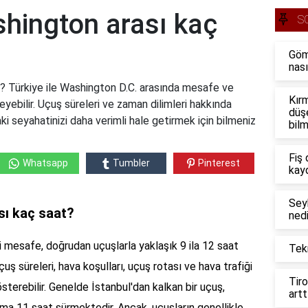
shington arası kaç
S
Göm
nası
t? Türkiye ile Washington D.C. arasında mesafe ve
Kırm
eyebilir. Uçuş süreleri ve zaman dilimleri hakkında
düş
daki seyahatinizi daha verimli hale getirmek için bilmeniz
bil
Fiş 
Whatsapp
Tumbler
Pinterest
kayd
Seyh
sı kaç saat?
nedi
i mesafe, doğrudan uçuşlarla yaklaşık 9 ila 12 saat
Tekn
uş süreleri, hava koşulları, uçuş rotası ve hava trafiği
Tiro
gösterebilir. Genelde İstanbul'dan kalkan bir uçuş,
artt
ma 11 saat sürmektedir. Ancak, uçuşların genellikle