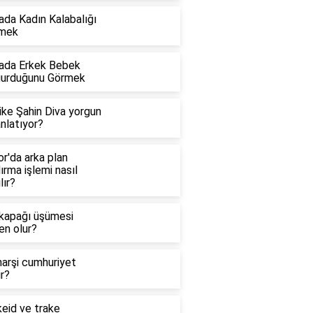
ada Kadın Kalabalığı
mek
ada Erkek Bebek
urduğunu Görmek
ike Şahin Diva yorgun
nlatıyor?
r'da arka plan
ırma işlemi nasıl
lır?
 kapağı üşümesi
en olur?
arşi cumhuriyet
r?
keid ve trake