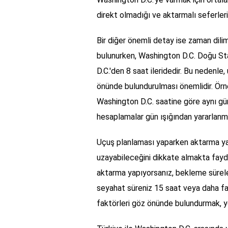
direkt olmadığı ve aktarmalı seferler
Bir diğer önemli detay ise zaman dili
bulunurken, Washington D.C. Doğu Sta
D.C.'den 8 saat ileridedir. Bu nedenle
önünde bulundurulması önemlidir. Örne
Washington D.C. saatine göre aynı gün
hesaplamalar gün ışığından yararlanma 
Uçuş planlaması yaparken aktarma y
uzayabileceğini dikkate almakta fayda
aktarma yapıyorsanız, bekleme sürele
seyahat süreniz 15 saat veya daha faz
faktörleri göz önünde bulundurmak, y