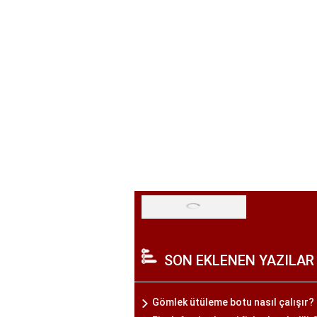
SON EKLENEN YAZILAR
Gömlek ütüleme botu nasıl çalışır?