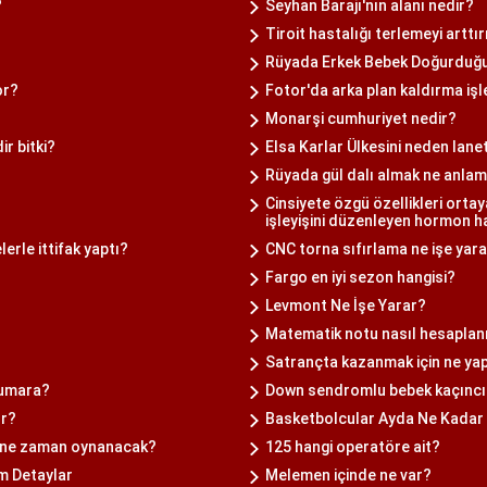
?
Seyhan Barajı'nın alanı nedir?
Tiroit hastalığı terlemeyi arttır
Rüyada Erkek Bebek Doğurduğ
or?
Fotor'da arka plan kaldırma işle
Monarşi cumhuriyet nedir?
ir bitki?
Elsa Karlar Ülkesini neden lane
Rüyada gül dalı almak ne anlam
Cinsiyete özgü özellikleri orta
işleyişini düzenleyen hormon h
erle ittifak yaptı?
CNC torna sıfırlama ne işe yar
Fargo en iyi sezon hangisi?
Levmont Ne İşe Yarar?
Matematik notu nasıl hesaplan
Satrançta kazanmak için ne ya
numara?
Down sendromlu bebek kaçıncı 
ur?
Basketbolcular Ayda Ne Kadar
rı ne zaman oynanacak?
125 hangi operatöre ait?
üm Detaylar
Melemen içinde ne var?