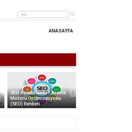
›
En İyi SEO Teknikleri 2024 | Arama Motorlarında Üst Sıralara Çıkın
ANASAYFA
›
SEO Uyumlu URL Oluşturma
SEO Hangi Programları
Rehberi: Kolay ve Etkili
Kullanır? | En İyi SEO Ar
Yöntemler
2024