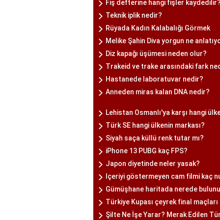
Fiş defterine hangi fişler kaydedilir
Teknik iplik nedir?
Rüyada Kadın Kalabalığı Görmek
Melike Şahin Diva yorgun ne anlatıy
Diz kapağı üşümesi neden olur?
Trakeid ve trake arasındaki fark ned
Hastanede laboratuvar nedir?
Anneden miras kalan DNA nedir?
Lehistan Osmanlı'ya karşı hangi ülkel
Türk SE hangi ülkenin markası?
Siyah saça küllü renk tutar mı?
iPhone 13 PUBG kaç FPS?
Japon diyetinde neler yasak?
Içeriyi göstermeyen cam filmi kaç 
Gümüşhane haritada nerede bulun
Türkiye Kupası çeyrek final maçla
Şilte Ne İşe Yarar? Merak Edilen T