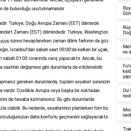
Rüy
in de bulunduğu unutulmamalıdır.
Gör
midir. Türkiye, Doğu Avrupa Zamanı (EET) diliminde
Rüy
ndart Zamanı (EST) dilimindedir. Türkiye, Washington
Doğ
, uçuş süresi hesaplanırken zaman dilimi farkının da göz
Mel
ğin, İstanbul'dan sabah saat 09:00'da kalkan bir uçak,
ne a
 sabah 01:00 civarında varış yapacaktır. Ancak, bu
Foto
saatinin değişmesi gibi durumlarla da etkilenebilir.
kald
yapı
apmanız gereken durumlarda, toplam seyahat sürenizin
 vardır. Özellikle Avrupa veya başka bir noktadan
Diz
ned
rini de hesaba katmalısınız. Bu gibi durumlarda
la olabilir. Bu nedenle, seyahatinizi planlarken tüm bu
Mon
nedi
olculuğunuzun daha konforlu geçmesini sağlayacaktır.
Tra