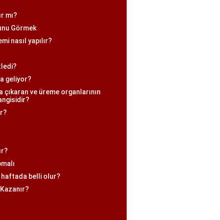
ır mı?
unu Görmek
mi nasıl yapılır?
tledi?
a geliyor?
ya çıkaran ve üreme organlarının
angisidir?
ar?
ır?
pmalı
haftada belli olur?
 Kazanır?