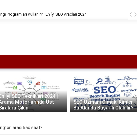
‹
ışmaları Ne Kadar Sürer? Gerçekçi Bir Zaman Çizelgesi
SEO Açılımı Nedir? Arama
SEO Uzmanı Olmak: Kimler
Motoru Optimizasyonu
Bu Alanda Başarılı Olabilir?
(SEO) Rehberi
ington arası kaç saat?