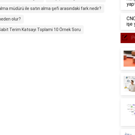
yap
alma müdürü ile satın alma şefi arasındaki fark nedir?
CNC
neden olur?
işe 
 Sabit Terim Katsayı Toplami 10 Örnek Soru
P