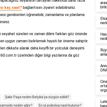
 yapacağınız seyahatin detayları hakkında daha fazla
aras
bitk
ası kaç saat?
bağlantısını ziyaret edebilirsiniz.
inmesi gerekenleri öğrenebilir, zamanlama ve planlama
Elsa
rsiniz.
ned
 seyahat süreleri ve zaman dilimi farkları göz önünde
Has
nedi
en uygun zamanı belirlemek hayati bir öneme sahiptir.
eri dikkate alarak daha keyifli bir yolculuk deneyimi
Rüy
anl
o360.com.tr üzerinden diğer bilgi yazılarına da göz
Ann
DNA
Cins
ort
orga
Şakir Paşa neden Belçika'ya sürgün edildi?
Lehi
samoids neden ağrır?
En iyi psikolog nasıl bulunur?
hang