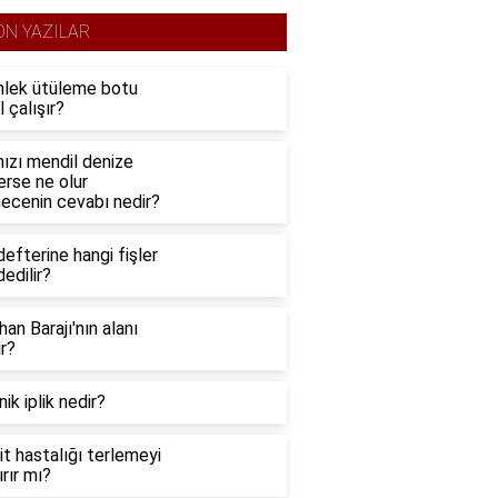
ON YAZILAR
lek ütüleme botu
l çalışır?
ızı mendil denize
erse ne olur
mecenin cevabı nedir?
defterine hangi fişler
edilir?
an Barajı'nın alanı
r?
ik iplik nedir?
it hastalığı terlemeyi
ırır mı?