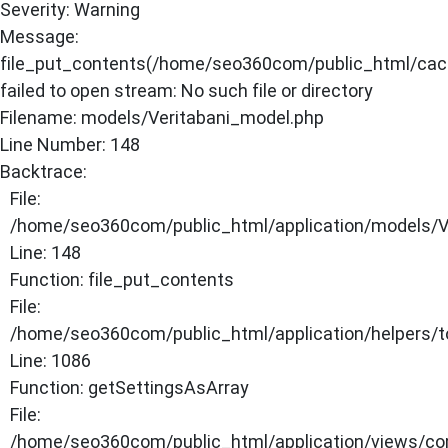
Severity: Warning
×
Message:
file_put_contents(/home/seo360com/public_html/cache
ANASAYFA
failed to open stream: No such file or directory
Filename: models/Veritabani_model.php
Line Number: 148
Backtrace:
File:
/home/seo360com/public_html/application/models/V
Line: 148
Function: file_put_contents
File:
/home/seo360com/public_html/application/helpers/t
Line: 1086
Function: getSettingsAsArray
File:
/home/seo360com/public_html/application/views/co