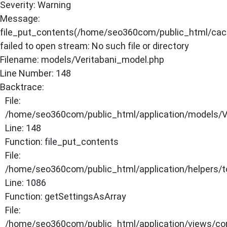
Severity: Warning
×
Message:
file_put_contents(/home/seo360com/public_html/cache
ANASAYFA
failed to open stream: No such file or directory
Filename: models/Veritabani_model.php
Line Number: 148
Backtrace:
File:
/home/seo360com/public_html/application/models/V
Line: 148
Function: file_put_contents
File:
/home/seo360com/public_html/application/helpers/t
Line: 1086
Function: getSettingsAsArray
File:
/home/seo360com/public_html/application/views/co