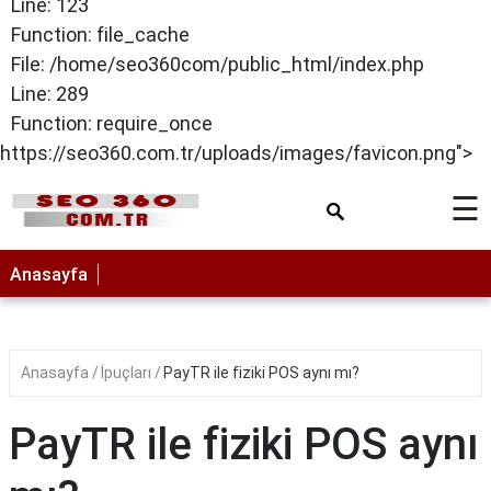
Line: 123
Function: file_cache
File: /home/seo360com/public_html/index.php
Line: 289
Function: require_once
https://seo360.com.tr/uploads/images/favicon.png">
☰
Anasayfa
Anasayfa
İpuçları
PayTR ile fiziki POS aynı mı?
PayTR ile fiziki POS aynı