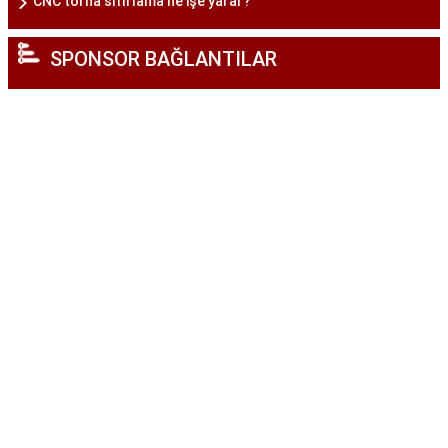
CNC torna sıfırlama ne işe yarar?
SPONSOR BAĞLANTILAR