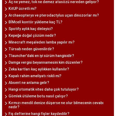
Aç ne yemez, tok ne demez atasözü nereden geliyor?
KitUP ücretli mi?
Archaeopteryx ve pterodactylus uçan dinozorlar mı?
BİMcell kontör yükleme kaç TL?
Spotify aylık kaç dinleyici?
Kepeğe doğal çözüm nedir?
Minecraft meşaleden lamba yapılır mı?
Türsab neden güvenilirdir?
Tlauncher'daki en iyi sürüm hangisidir?
Damga vergisi beyannamesini kim düzenler?
Zeka kartları kaç aylıkken kullanılır?
Kapalı rahim ameliyatı riskli mi?
Absent ne anlama gelir?
Hangi otomatik vites daha çok tutuluyor?
Gömlek ütüleme botu nasıl çalışır?
Kırmızı mendil denize düşerse ne olur bilmecenin cevabı
nedir?
Fiş defterine hangi fişler kaydedilir?